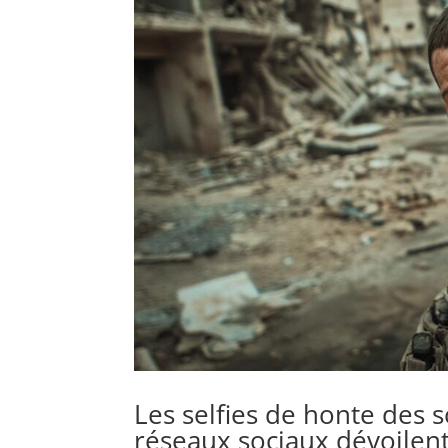
Les selfies de honte des s
réseaux sociaux dévoilent