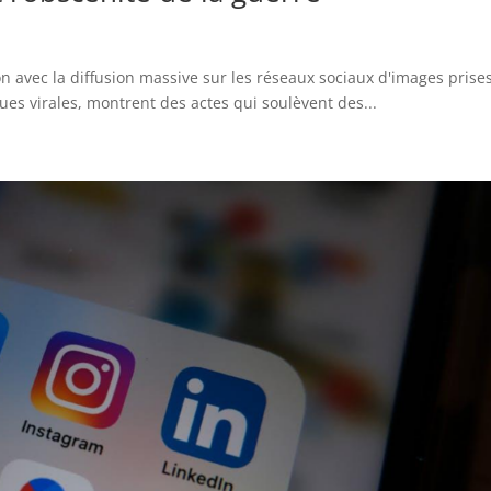
n avec la diffusion massive sur les réseaux sociaux d'images prise
ues virales, montrent des actes qui soulèvent des...