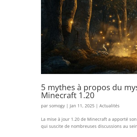
5 mythes à propos du mys
Minecraft 1.20
par
somogy
|
Jan 11, 2025
|
Actualités
La mise à jour 1.20 de Minecraft a apporté so
qui suscite de nombreuses discussions au sei