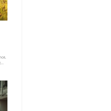
nce,
...