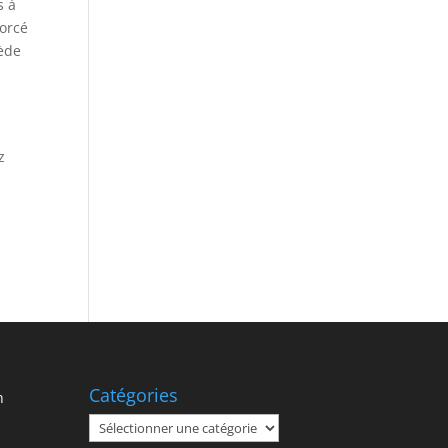
s à
forcé
sède
z
Catégories
n
Catégories