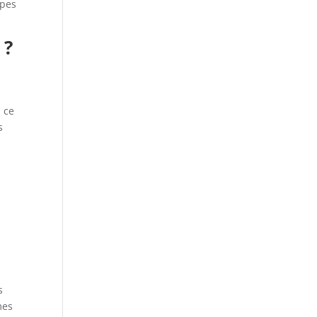
ypes
 ?
, ce
s
s
mes