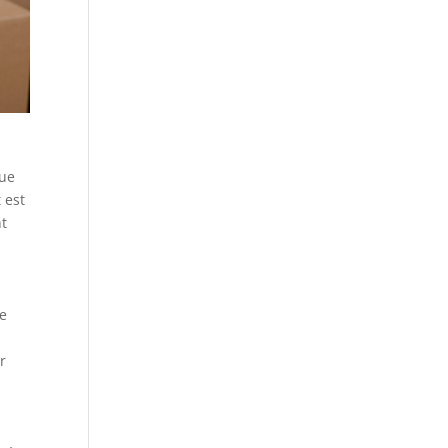
que
 est
nt
le
r