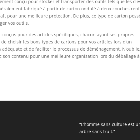
lement conçu pour stocker et transporter des outils tels que les clé
 généralement fabriqué à partir de carton ondulé à deux couches ren
ft pour une meilleure protection. De plus, ce type de carton pos
er vos outils.
ns conçus pour des articles spécifiques, chacun ayant ses propres
nt de choisir les bons types de cartons pour vos articles lors d’un
 adéquate et de faciliter le processus de déménagement. N’oublie
 son contenu pour une meilleure organisation lors du déballage à
“L’homme sans culture est u
arbre sans fruit.”